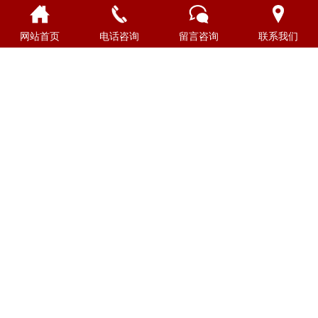
网站首页
电话咨询
留言咨询
联系我们
首页
走进财神
财神文化
新闻中心
产品中心
财神酒商城
招商加盟
联系我们
CONTACT INFORMATION
联系方式
地址：贵州省贵阳市南明区花果园金融街3号楼23层
电话：0851-85667913 19011709913
邮箱：19011709913@163.com
OFFICIAL ACCOUNTS