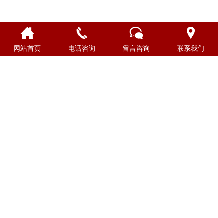
网站首页
电话咨询
留言咨询
联系我们
首页
走进财神
财神文化
新闻中心
产品中心
财神酒商城
招商加盟
联系我们
CONTACT INFORMATION
联系方式
地址：贵州省贵阳市南明区花果园金融街3号楼23层
电话：0851-85667913 19011709913